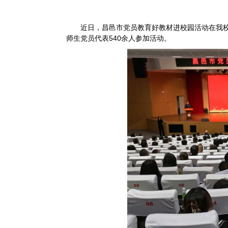
近日，昌邑市党员教育好教材进校园活动在我
师生党员代表540余人参加活动。