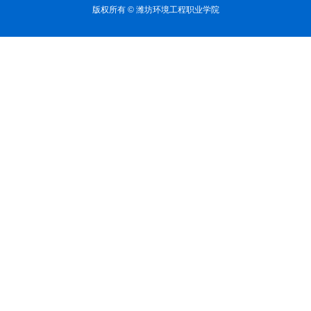
版权所有 © 潍坊环境工程职业学院