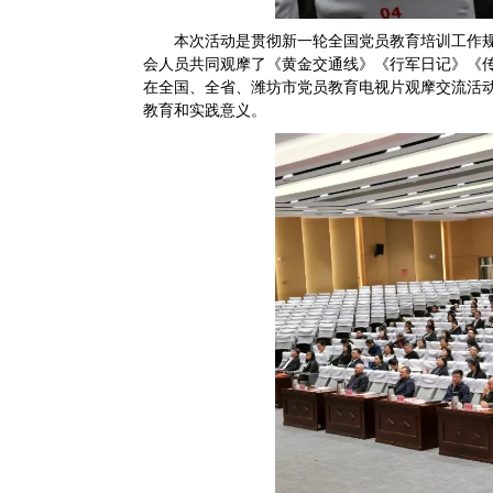
本次活动是贯彻新一轮全国党员教育培训工作规
会人员共同观摩了《黄金交通线》《行军日记》《
在全国、全省、潍坊市党员教育电视片观摩交流活
教育和实践意义。