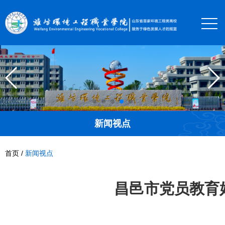
新闻视点
首页
/
新闻视点
昌邑市党员教育