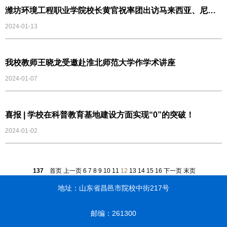
潍坊环境工程职业学院校长黄官祝率团出访马来西亚、尼泊
尔高校
2024-01-13
我校教师王晓龙受邀赴淮北师范大学作学术讲座
2024-01-07
喜报 | 学校在科普教育基地建设方面实现“0”的突破！
2024-01-02
137
首页
上一页
6
7
8
9
10
11
12
13
14
15
16
下一页
末页
地址：山东省昌邑市院校中街217号
邮编：261300