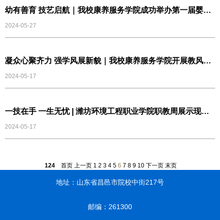
幼有善育 技艺启航｜我校康养服务学院成功举办第一届婴幼
儿托育服务与管理专业技能比赛
2024-05-27
凝众心聚齐力 强学风展新貌｜我校康养服务学院开展教风学
风专题建设活动
2024-05-17
一技在手 一生无忧 | 潍坊环境工程职业学院职教周展示现场
精彩集锦
2024-05-17
124
首页
上一页
1
2
3
4
5
6
7
8
9
10
下一页
末页
地址：山东省昌邑市院校中街217号
邮编：261300