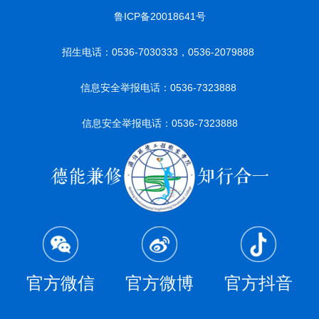
鲁ICP备20018641号
招生电话：0536-7030333，0536-2079888
信息安全举报电话：0536-7323888
信息安全举报电话：0536-7323888
官方微信
官方微博
官方抖音