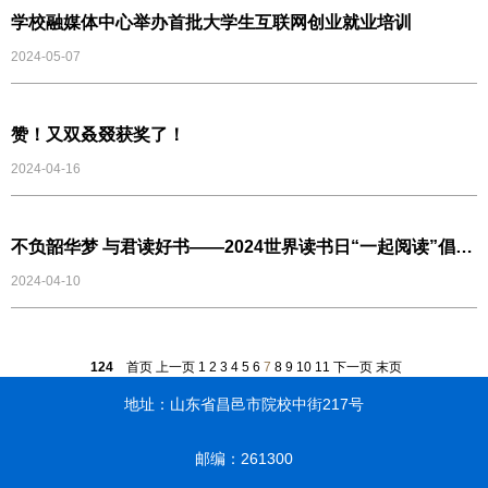
学校融媒体中心举办首批大学生互联网创业就业培训
2024-05-07
赞！又双叒叕获奖了！
2024-04-16
不负韶华梦 与君读好书——2024世界读书日“一起阅读”倡议
书
2024-04-10
124
首页
上一页
1
2
3
4
5
6
7
8
9
10
11
下一页
末页
地址：山东省昌邑市院校中街217号
邮编：261300